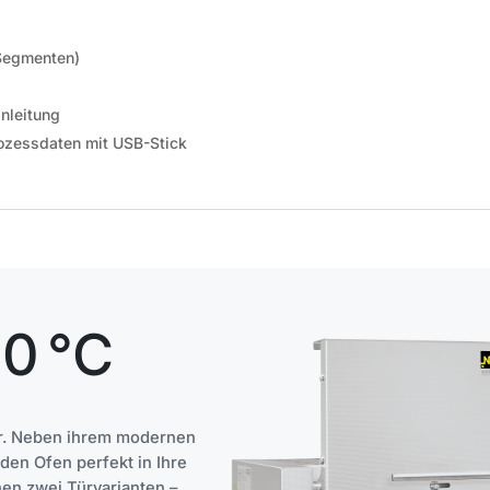
 Segmenten)
nleitung
rozessdaten mit USB-Stick
00 °C
bor. Neben ihrem modernen
en Ofen perfekt in Ihre
hen zwei Türvarianten –