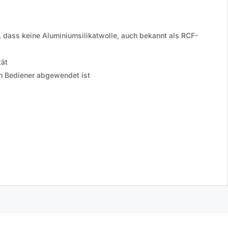
, dass keine Aluminiumsilikatwolle, auch bekannt als RCF-
tät
om Bediener abgewendet ist