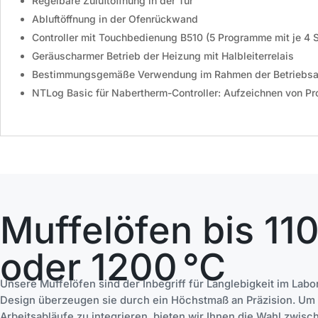
Regelbare Zuluftöffnung in der Tür
Abluftöffnung in der Ofenrückwand
Controller mit Touchbedienung
B510
(5 Programme mit je 4
Geräuscharmer Betrieb der Heizung mit Halbleiterrelais
Bestimmungsgemäße Verwendung im Rahmen der Betriebsa
NTLog Basic für Nabertherm-Controller: Aufzeichnen von P
Muffelöfen bis 11
oder 1200 °C
Unsere Muffelöfen sind der Inbegriff für Langlebigkeit im La
Design überzeugen sie durch ein Höchstmaß an Präzision. Um d
Arbeitsabläufe zu integrieren, bieten wir Ihnen die Wahl zwisc