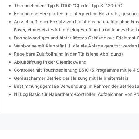
Thermoelement Typ N (1100 °C) oder Typ S (1200 °C)
Keramische Heizplatten mit integriertem Heizdraht, geschü
Ausschließlicher Einsatz von Isolationsmaterialien ohne Ei
Faser, eingesetzt wird, die eingestuft und möglicherweise k
Doppelwandiges und hinterlüftetes Gehäuse aus Edelstahl-St
Wahlweise mit Klapptür (L), die als Ablage genutzt werden 
Regelbare Zuluftöffnung in der Tür (siehe Abbildung)
Abluftöffnung in der Ofenrückwand
Controller mit Touchbedienung
B510
(5 Programme mit je 4 S
Geräuscharmer Betrieb der Heizung mit Halbleiterrelais
Bestimmungsgemäße Verwendung im Rahmen der Betriebsa
NTLog Basic für Nabertherm-Controller: Aufzeichnen von P