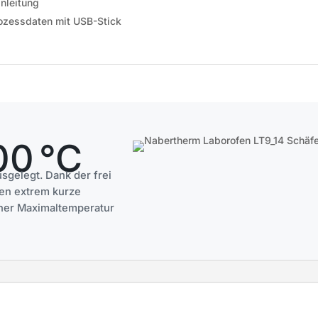
nleitung
rozessdaten mit USB-Stick
00 °C
sgelegt. Dank der frei
fen extrem kurze
iner Maximaltemperatur