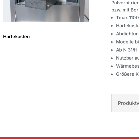
Pulvernitrie
bzw. mit Bor
Tmax 1100
Härtekast
Abdichtung
Härtekasten
Modelle bi
Ab N 31/H
Nutzbar a
Wärmebest
Größere K
Produktv