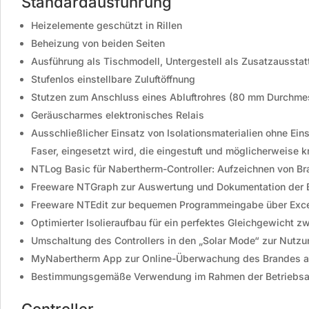
Standardausführung
Heizelemente geschützt in Rillen
Beheizung von beiden Seiten
Ausführung als Tischmodell, Untergestell als Zusatzaussta
Stufenlos einstellbare Zuluftöffnung
Stutzen zum Anschluss eines Abluftrohres (80 mm Durchmes
Geräuscharmes elektronisches Relais
Ausschließlicher Einsatz von Isolationsmaterialien ohne Ei
Faser, eingesetzt wird, die eingestuft und möglicherweise k
NTLog Basic für Nabertherm-Controller: Aufzeichnen von B
Freeware NTGraph zur Auswertung und Dokumentation der B
Freeware NTEdit zur bequemen Programmeingabe über Exc
Optimierter Isolieraufbau für ein perfektes Gleichgewicht
Umschaltung des Controllers in den „Solar Mode“ zur Nutz
MyNabertherm App zur Online-Überwachung des Brandes a
Bestimmungsgemäße Verwendung im Rahmen der Betriebsa