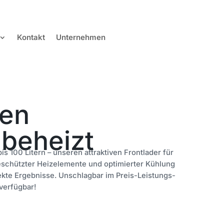
Kontakt
Unternehmen
en
 beheizt
s 100 Litern – unseren attraktiven Frontlader für
eschützter Heizelemente und optimierter Kühlung
fekte Ergebnisse. Unschlagbar im Preis-Leistungs-
 verfügbar!