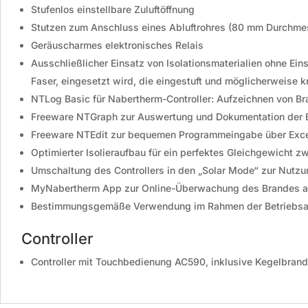
Stufenlos einstellbare Zuluftöffnung
Stutzen zum Anschluss eines Abluftrohres (80 mm Durchmes
Geräuscharmes elektronisches Relais
Ausschließlicher Einsatz von Isolationsmaterialien ohne Ei
Faser, eingesetzt wird, die eingestuft und möglicherweise k
NTLog Basic für Nabertherm-Controller: Aufzeichnen von B
Freeware NTGraph zur Auswertung und Dokumentation der B
Freeware NTEdit zur bequemen Programmeingabe über Exc
Optimierter Isolieraufbau für ein perfektes Gleichgewicht
Umschaltung des Controllers in den „Solar Mode“ zur Nutz
MyNabertherm App zur Online-Überwachung des Brandes a
Bestimmungsgemäße Verwendung im Rahmen der Betriebsa
Controller
Controller mit Touchbedienung AC590, inklusive Kegelbrand