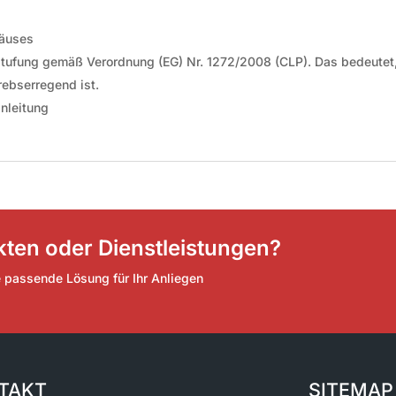
häuses
nstufung gemäß Verordnung (EG) Nr. 1272/2008 (CLP). Das bedeutet
rebserregend ist.
nleitung
ten oder Dienstleistungen?
e passende Lösung für Ihr Anliegen
TAKT
SITEMAP