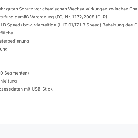
sehr guten Schutz vor chemischen Wechselwirkungen zwischen Cha
instufung gemäß Verordnung (EG) Nr. 1272/2008 (CLP)
7 LB Speed) bzw. vierseitige (LHT 01/17 LB Speed) Beheizung des 
dfläche
asterbedienung
nung
40 Segmenten)
nleitung
rozessdaten mit USB-Stick