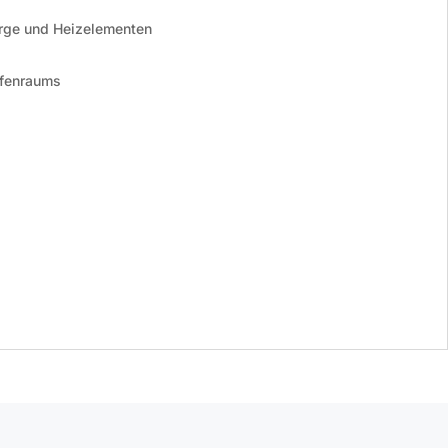
rge und Heizelementen
Ofenraums