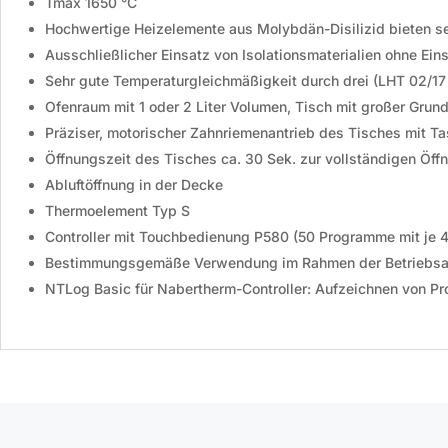
Tmax 1650 °C
Hochwertige Heizelemente aus Molybdän-Disilizid bieten 
Ausschließlicher Einsatz von Isolationsmaterialien ohne E
Sehr gute
Temperaturgleichmäßigkeit
durch drei (LHT 02/1
Ofenraum mit 1 oder 2 Liter Volumen, Tisch mit großer Grun
Präziser, motorischer Zahnriemenantrieb des Tisches mit T
Öffnungszeit des Tisches ca. 30 Sek. zur vollständigen Öff
Abluftöffnung in der Decke
Thermoelement Typ S
Controller mit Touchbedienung
P580
(50 Programme mit je 
Bestimmungsgemäße Verwendung im Rahmen der Betriebsa
NTLog Basic für Nabertherm-Controller: Aufzeichnen von P