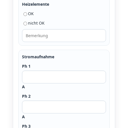
Heizelemente
OK
nicht OK
Stromaufnahme
Ph 1
A
Ph 2
A
Ph 3